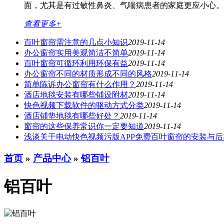
面，尤其是有过敏性鼻炎、气喘病患者的家庭更应小心
查看更多+
百叶窗帘需注意的几点小知识
2019-11-14
办公窗帘​实用美观简洁不简单​​
2019-11-14
百叶窗帘可循环利用环保有益
2019-11-14
办公窗帘不同的材质形成不同的风格
2019-11-14
简单陈诉办公窗帘有什么作用？
2019-11-14
酒店地毯安装有哪些铺设附材
2019-11-14
快色视频下载软件的驱动方式分类
2019-11-14
酒店铺垫地毯有哪些好处？
2019-11-14
窗帘的这些保养常识你一定要知道
2019-11-14
浅谈关于电动快色视频污版APP免费百叶窗帘的安装与后
首页
»
产品中心
»
铝百叶
铝百叶